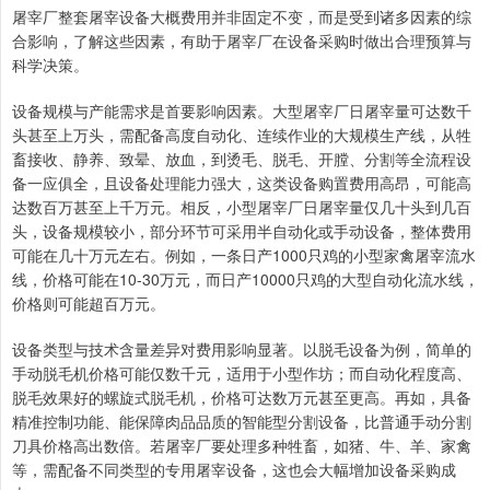
屠宰厂整套屠宰设备大概费用并非固定不变，而是受到诸多因素的综
合影响，了解这些因素，有助于屠宰厂在设备采购时做出合理预算与
科学决策。
设备规模与产能需求是首要影响因素。大型屠宰厂日屠宰量可达数千
头甚至上万头，需配备高度自动化、连续作业的大规模生产线，从牲
畜接收、静养、致晕、放血，到烫毛、脱毛、开膛、分割等全流程设
备一应俱全，且设备处理能力强大，这类设备购置费用高昂，可能高
达数百万甚至上千万元。相反，小型屠宰厂日屠宰量仅几十头到几百
头，设备规模较小，部分环节可采用半自动化或手动设备，整体费用
可能在几十万元左右。例如，一条日产1000只鸡的小型家禽屠宰流水
线，价格可能在10-30万元，而日产10000只鸡的大型自动化流水线，
价格则可能超百万元。
设备类型与技术含量差异对费用影响显著。以脱毛设备为例，简单的
手动脱毛机价格可能仅数千元，适用于小型作坊；而自动化程度高、
脱毛效果好的螺旋式脱毛机，价格可达数万元甚至更高。再如，具备
精准控制功能、能保障肉品品质的智能型分割设备，比普通手动分割
刀具价格高出数倍。若屠宰厂要处理多种牲畜，如猪、牛、羊、家禽
等，需配备不同类型的专用屠宰设备，这也会大幅增加设备采购成