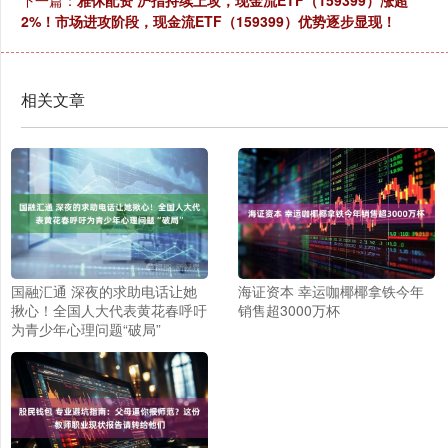
下一篇：
雅休配资 沪指持续上攻，现金流ETF（159399）涨超
2%！市场进攻阶段，现金流ETF（159399）优势逐步显现！
相关文章
国融汇通 深夜的求助电话让她
海证资本 幸运咖椰椰拿铁今年
揪心！全国人大代表黄花春呼吁
销售超3000万杯
为青少年心理问题“破局”