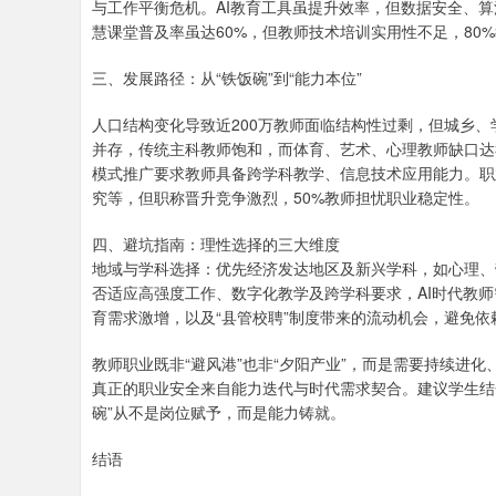
与工作平衡危机。AI教育工具虽提升效率，但数据安全、算
慧课堂普及率虽达60%，但教师技术培训实用性不足，80
三、发展路径：从“铁饭碗”到“能力本位”
人口结构变化导致近200万教师面临结构性过剩，但城乡、
并存，传统主科教师饱和，而体育、艺术、心理教师缺口达
模式推广要求教师具备跨学科教学、信息技术应用能力。职
究等，但职称晋升竞争激烈，50%教师担忧职业稳定性。
四、避坑指南：理性选择的三大维度
地域与学科选择：优先经济发达地区及新兴学科，如心理、
否适应高强度工作、数字化教学及跨学科要求，AI时代教师
育需求激增，以及“县管校聘”制度带来的流动机会，避免依赖
教师职业既非“避风港”也非“夕阳产业”，而是需要持续进
真正的职业安全来自能力迭代与时代需求契合。建议学生结
碗”从不是岗位赋予，而是能力铸就。
结语