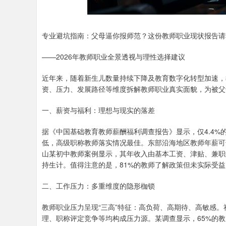
专业避坑指南：父母逼你报师范？这份教师职业现状报告请
——2026年教师职业全景透视与理性选择建议
近年来，随着新生儿数量持续下降及教育数字化转型加速，
资、压力、发展路径等维度拆解教师职业真实面貌，为被父
一、薪资与福利：理想与现实的落差
据《中国基础教育教师薪酬福利调查报告》显示，仅4.4%
低，高级职称教师落实情况最佳。东部沿海地区教师年薪可达12
山某初中教师案例显示，其年收入由基本工资、津贴、兼职
持生计。值得注意的是，81%的教师了解政策但未实际受
二、工作压力：多重维度的隐形枷锁
教师职业压力呈现“三高”特征：高负荷、高期待、高敏感。
理、职称评定竞争等均构成压力源。某调查显示，65%的教