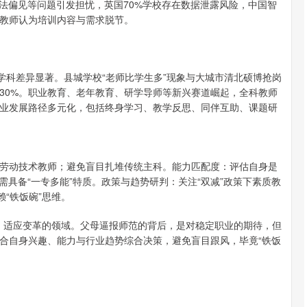
法偏见等问题引发担忧，英国70%学校存在数据泄露风险，中国智
%教师认为培训内容与需求脱节。
学科差异显著。县城学校“老师比学生多”现象与大城市清北硕博抢岗
30%。职业教育、老年教育、研学导师等新兴赛道崛起，全科教师
业发展路径多元化，包括终身学习、教学反思、同伴互助、课题研
劳动技术教师；避免盲目扎堆传统主科。能力匹配度：评估自身是
需具备“一专多能”特质。政策与趋势研判：关注“双减”政策下素质教
“铁饭碗”思维。
化、适应变革的领域。父母逼报师范的背后，是对稳定职业的期待，但
合自身兴趣、能力与行业趋势综合决策，避免盲目跟风，毕竟“铁饭