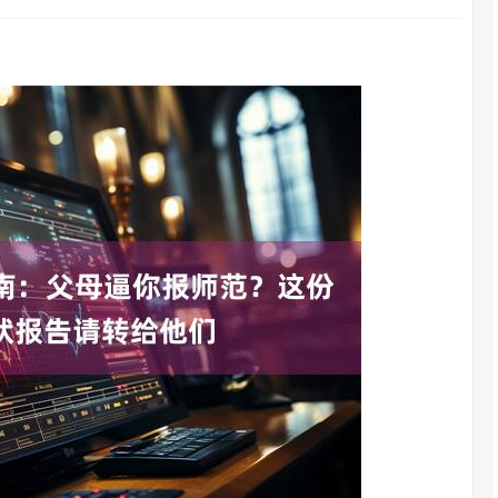
沪深300
4651.31
.24%
-6.85
-0.15%