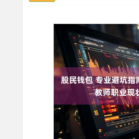
深证成指
14110.12
.92
0.57%
-34.08
-0