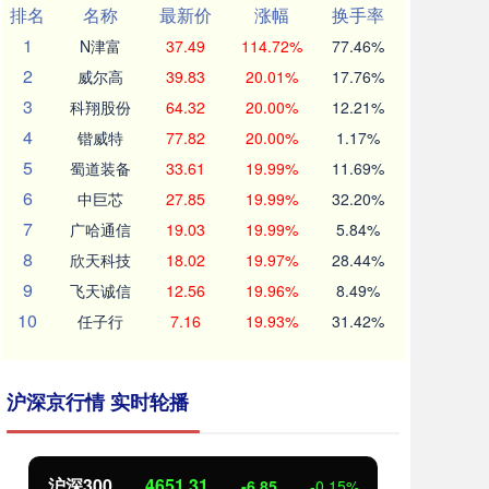
排名
名称
最新价
涨幅
换手率
1
N津富
37.49
114.72%
77.46%
2
威尔高
39.83
20.01%
17.76%
3
科翔股份
64.32
20.00%
12.21%
4
锴威特
77.82
20.00%
1.17%
5
蜀道装备
33.61
19.99%
11.69%
6
中巨芯
27.85
19.99%
32.20%
7
广哈通信
19.03
19.99%
5.84%
8
欣天科技
18.02
19.97%
28.44%
9
飞天诚信
12.56
19.96%
8.49%
10
任子行
7.16
19.93%
31.42%
沪深京行情 实时轮播
北证50
1122.88
创
3.42
0.30%