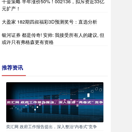
千金策略 半年涨价50%！002136，拟斥资近33亿
元扩产！
大盈家 182期四叔福彩3D预测奖号：直选分析
银河证券 都是传奇! 安帅: 我接受所有人的建议, 但
或许只有弗格森更有资格
推荐资讯
奕汇网 政府工作报告提出，深入整治“内卷式”竞争