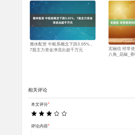
雅休配资 中船系概念下跌3.05%，
宏融信 经常
7股主力资金净流出超千万元
八角_花椒_香
相关评论
本文评分
*
评论内容
*