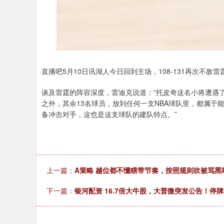
直播吧5月10日讯湖人今日回到主场，108-131再次不敌
谈及雷霆的阵容深度，雷迪克说道：“托皮奇这名小将遭遇
之外，其余13名球员，放到任何一支NBA球队里，都属
备冲击对手，这也是这支球队的建队特点。”
上一篇：
A策略 越位都不懂瞎带节奏，按照规则吹被骂黑
下一篇：
银河配资 16.7倍大牛股，大普微突发公告！停