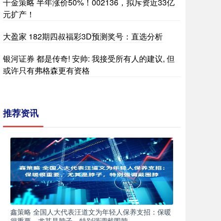
千金策略 半年涨价50%！002136，拟斥资近33亿
元扩产！
大盈家 182期四叔福彩3D预测奖号：直选分析
银河证券 都是传奇! 安帅: 我接受所有人的建议, 但
或许只有弗格森更有资格
推荐资讯
鑫策略 全国人大代表汪道文为年轻人保养支招：保暖
很重要，尤其是脖子，特别强调戴围脖