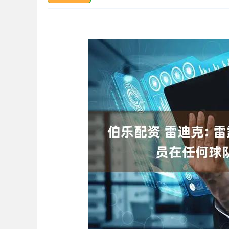
深证成指
14311.01
.68
1.02%
200.89
1