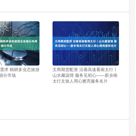
新需求 精耕多业态旅游
文商期货配资 沿着高速看南太行丨
细分市场
山水藏温情 服务见初心——新乡南
太行文旅人用心擦亮服务名片