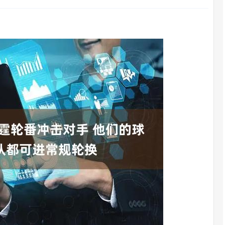
沪深300
4694.44
.42%
43.13
0.93%