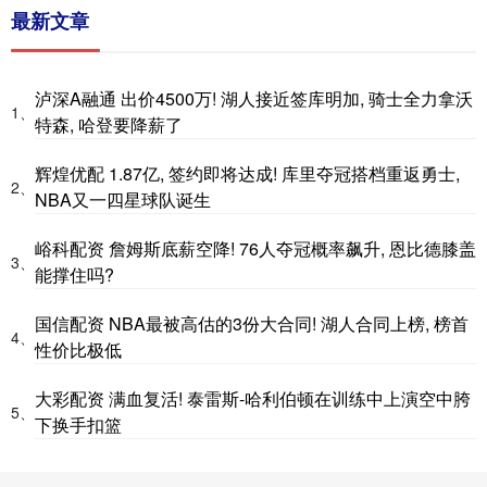
最新文章
泸深A融通 出价4500万! 湖人接近签库明加, 骑士全力拿沃
1、
特森, 哈登要降薪了
辉煌优配 1.87亿, 签约即将达成! 库里夺冠搭档重返勇士,
2、
NBA又一四星球队诞生
峪科配资 詹姆斯底薪空降! 76人夺冠概率飙升, 恩比德膝盖
3、
能撑住吗?
国信配资 NBA最被高估的3份大合同! 湖人合同上榜, 榜首
4、
性价比极低
大彩配资 满血复活! 泰雷斯-哈利伯顿在训练中上演空中胯
5、
下换手扣篮