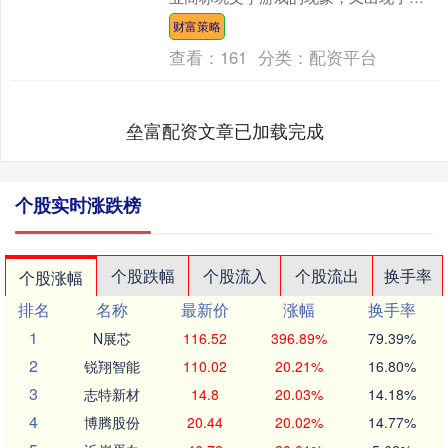
近日，据南京零距离报道，南京消费者
财富策略
陈先生近日购买....
查看：
161
分类：
配资平台
垒富配资文章已加载完成
个股实时涨跌榜
个股跌幅
个股流入
个股流出
换手率
个股涨幅
排名
名称
最新价
涨幅
换手率
1
N展芯
116.52
396.89%
79.39%
2
锐翔智能
110.02
20.21%
16.80%
3
志特新材
14.8
20.03%
14.18%
4
博腾股份
20.44
20.02%
14.77%