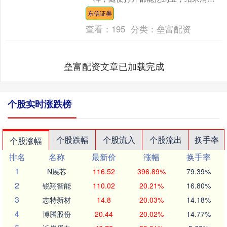
色都是网络大电影的既视感。 韩国电影
东信证券
正在失去了她的魅力。 再....
查看：
195
分类：
垒富配资
垒富配资文章已加载完成
个股实时涨跌榜
个股跌幅
个股流入
个股流出
换手率
个股涨幅
排名
名称
最新价
涨幅
换手率
1
N展芯
116.52
396.89%
79.39%
2
锐翔智能
110.02
20.21%
16.80%
3
志特新材
14.8
20.03%
14.18%
4
博腾股份
20.44
20.02%
14.77%