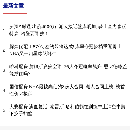
最新文章
泸深A融通 出价4500万! 湖人接近签库明加, 骑士全力拿沃
1、
特森, 哈登要降薪了
辉煌优配 1.87亿, 签约即将达成! 库里夺冠搭档重返勇士,
2、
NBA又一四星球队诞生
峪科配资 詹姆斯底薪空降! 76人夺冠概率飙升, 恩比德膝盖
3、
能撑住吗?
国信配资 NBA最被高估的3份大合同! 湖人合同上榜, 榜首
4、
性价比极低
大彩配资 满血复活! 泰雷斯-哈利伯顿在训练中上演空中胯
5、
下换手扣篮