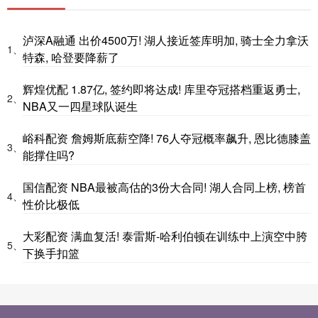
泸深A融通 出价4500万! 湖人接近签库明加, 骑士全力拿沃
1、
特森, 哈登要降薪了
辉煌优配 1.87亿, 签约即将达成! 库里夺冠搭档重返勇士,
2、
NBA又一四星球队诞生
峪科配资 詹姆斯底薪空降! 76人夺冠概率飙升, 恩比德膝盖
3、
能撑住吗?
国信配资 NBA最被高估的3份大合同! 湖人合同上榜, 榜首
4、
性价比极低
大彩配资 满血复活! 泰雷斯-哈利伯顿在训练中上演空中胯
5、
下换手扣篮