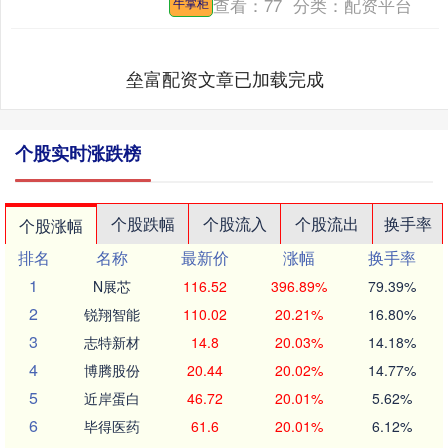
查看：
77
分类：
配资平台
牛掌柜
Ha....
垒富配资文章已加载完成
个股实时涨跌榜
个股跌幅
个股流入
个股流出
换手率
个股涨幅
排名
名称
最新价
涨幅
换手率
1
N展芯
116.52
396.89%
79.39%
2
锐翔智能
110.02
20.21%
16.80%
3
志特新材
14.8
20.03%
14.18%
4
博腾股份
20.44
20.02%
14.77%
5
近岸蛋白
46.72
20.01%
5.62%
6
毕得医药
61.6
20.01%
6.12%