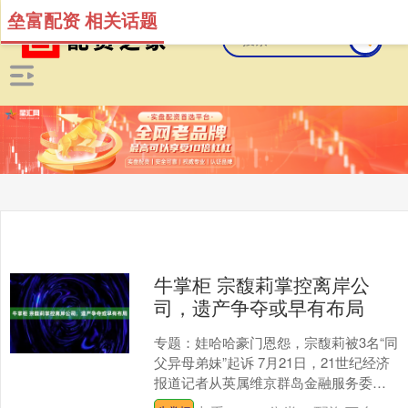
垒富配资 相关话题
牛掌柜 宗馥莉掌控离岸公
司，遗产争夺或早有布局
专题：娃哈哈豪门恩怨，宗馥莉被3名“同
父异母弟妹”起诉 7月21日，21世纪经济
报道记者从英属维京群岛金融服务委员
会查询得知，娃哈哈争产案第二被告Jian