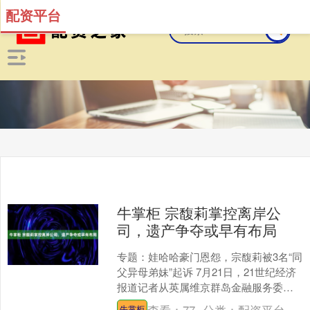
配资平台
牛掌柜 宗馥莉掌控离岸公
司，遗产争夺或早有布局
专题：娃哈哈豪门恩怨，宗馥莉被3名“同
父异母弟妹”起诉 7月21日，21世纪经济
报道记者从英属维京群岛金融服务委员
会查询得知，娃哈哈争产案第二被告Jian
牛掌柜