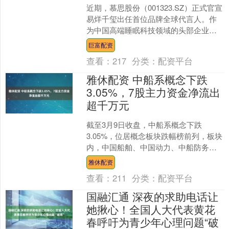
近期，慕思股份（001323.SZ）正式官宣
易烊千玺出任首位品牌全球代言人。作
为中国高端睡眠科技领域的头部企业，
慕思的最新动态引发了消费市场与资本
巨富配资
市场的共同关注....
查看：
217
分类：
配资平台
雅休配资 中船系概念下跌
3.05%，7股主力资金净流出
超千万元
截至3月9日收盘，中船系概念下跌
3.05%，位居概念板块跌幅榜前列，板块
内，中国船舶、中国动力、中船防务等
跌幅居前。 今日涨跌幅居前的概念板块
雅休配资
概念今日涨跌幅（....
查看：
211
分类：
配资平台
国融汇通 深夜的求助电话让
她揪心！全国人大代表黄花
春呼吁为青少年心理问题“破