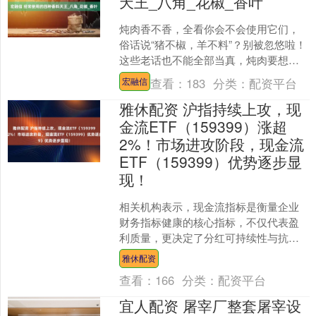
天王_八角_花椒_香叶
炖肉香不香，全看你会不会使用它们，
俗话说“猪不椒，羊不料”？别被忽悠啦！
这些老话也不能全部当真，炖肉要想香
得窜鼻子，八角、桂皮、香叶、花椒这
查看：
183
分类：
配资平台
宏融信
四味香料才是真正的大....
雅休配资 沪指持续上攻，现
金流ETF（159399）涨超
2%！市场进攻阶段，现金流
ETF（159399）优势逐步显
现！
相关机构表示，现金流指标是衡量企业
财务指标健康的核心指标，不仅代表盈
利质量，更决定了分红可持续性与抗风
险能力。随着当前市场逐步转入进攻阶
雅休配资
段，现金流ETF在当前市....
查看：
166
分类：
配资平台
宜人配资 屠宰厂整套屠宰设