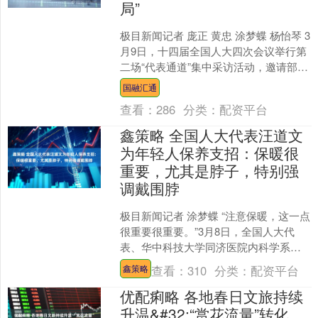
局”
极目新闻记者 庞正 黄忠 涂梦蝶 杨怡琴 3
月9日，十四届全国人大四次会议举行第
二场“代表通道”集中采访活动，邀请部分
全国人大代表接受采访。 全国人大代
国融汇通
表、广西....
查看：
286
分类：
配资平台
鑫策略 全国人大代表汪道文
为年轻人保养支招：保暖很
重要，尤其是脖子，特别强
调戴围脖
极目新闻记者 涂梦蝶 “注意保暖，这一点
很重要很重要。”3月8日，全国人大代
表、华中科技大学同济医院内科学系名
誉主任汪道文接受记者采访时为年轻人
查看：
310
分类：
配资平台
鑫策略
保养支招。 “现....
优配痢略 各地春日文旅持续
升温&#32;“赏花流量”转化