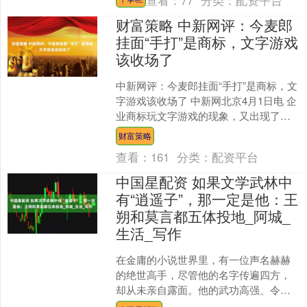
查看：
77
分类：
配资平台
Ha....
财富策略 中新网评：今麦郎
挂面“手打”是商标，文字游戏
该收场了
中新网评：今麦郎挂面“手打”是商标，文
字游戏该收场了 中新网北京4月1日电 企
业商标玩文字游戏的现象，又出现了！
近日，据南京零距离报道，南京消费者
财富策略
陈先生近日购买....
查看：
161
分类：
配资平台
中国星配资 如果文学武林中
有“逍遥子”，那一定是他：王
朔和莫言都五体投地_阿城_
生活_写作
在金庸的小说世界里，有一位声名赫赫
的绝世高手，尽管他的名字传遍四方，
却从未亲自露面。他的武功高强、令人
恐惧，却又与传统的武林正道格格不