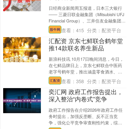
日经商业新闻周五报道，日本三大银行
—— 三菱日联金融集团（Mitsubishi UFJ
Financial Group）、三井住友金融集团
（Sumitomo ....
查看：
415
分类：
配资平台
股牛网
汇配资 京东七鲜联合鹤年堂
推14款联名养生新品
新浪科技讯 10月17日晚间消息，今日，
在七鲜品牌日上，京东七鲜联合中医药
老字号鹤年堂，推出涵盖零食酒水、日
用百货的14款联名养生新品，并于七鲜
查看：
358
分类：
配资平台
汇配资
北京东坝万达店同....
奕汇网 政府工作报告提出，
深入整治“内卷式”竞争
政府工作报告在介绍2026年政府工作任
务时提出，加强反垄断、反不正当竞
争，强化公平竞争审查刚性约束，综合
运用产能调控、标准引领、价格执法、