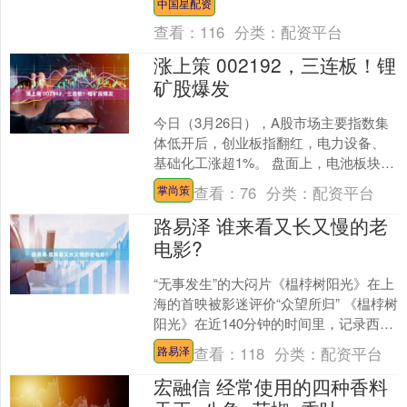
中国星配资
入。这个人物便是逍遥派的创....
查看：
116
分类：
配资平台
涨上策 002192，三连板！锂
矿股爆发
今日（3月26日），A股市场主要指数集
体低开后，创业板指翻红，电力设备、
基础化工涨超1%。 盘面上，电池板块大
幅拉升，固态电池、钠离子电池等概念
查看：
76
分类：
配资平台
掌尚策
领涨，海科新源“....
路易泽 谁来看又长又慢的老
电影?
“无事发生”的大闷片《榅桲树阳光》在上
海的首映被影迷评价“众望所归” 《榅桲树
阳光》在近140分钟的时间里，记录西班
牙画家安东尼奥·洛佩斯·加西亚从10月初
查看：
118
分类：
配资平台
路易泽
到圣....
宏融信 经常使用的四种香料