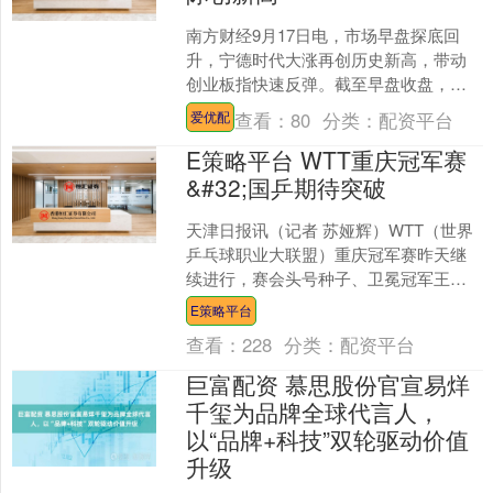
南方财经9月17日电，市场早盘探底回
升，宁德时代大涨再创历史新高，带动
创业板指快速反弹。截至早盘收盘，沪
指涨0.41%，深成指涨1.02%，创业板指
查看：
80
分类：
配资平台
爱优配
涨1.74%....
E策略平台 WTT重庆冠军赛
&#32;国乒期待突破
天津日报讯（记者 苏娅辉）WTT（世界
乒乓球职业大联盟）重庆冠军赛昨天继
续进行，赛会头号种子、卫冕冠军王楚
钦3：0横扫丹麦选手格罗特，顺利晋级
E策略平台
男单16强。陈垣宇....
查看：
228
分类：
配资平台
巨富配资 慕思股份官宣易烊
千玺为品牌全球代言人，
以“品牌+科技”双轮驱动价值
升级