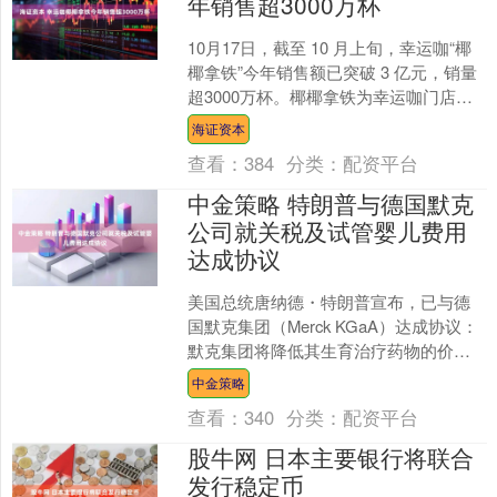
年销售超3000万杯
10月17日，截至 10 月上旬，幸运咖“椰
椰拿铁”今年销售额已突破 3 亿元，销量
超3000万杯。椰椰拿铁为幸运咖门店常
规产品之一，定位“高质平价”，采用优
海证资本
质....
查看：
384
分类：
配资平台
中金策略 特朗普与德国默克
公司就关税及试管婴儿费用
达成协议
美国总统唐纳德・特朗普宣布，已与德
国默克集团（Merck KGaA）达成协议：
默克集团将降低其生育治疗药物的价
格，以此换取美国政府暂缓实施拟议中
中金策略
的关税。此举是特....
查看：
340
分类：
配资平台
股牛网 日本主要银行将联合
发行稳定币