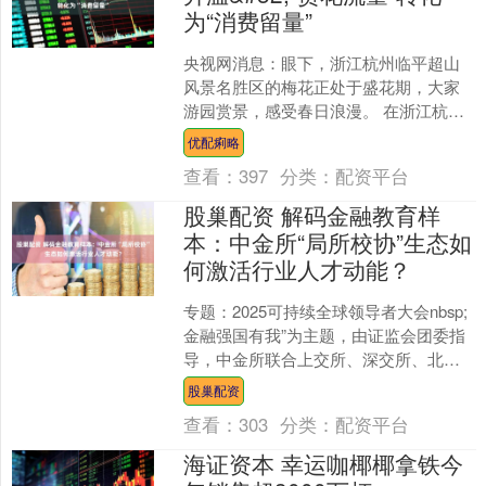
为“消费留量”
央视网消息：眼下，浙江杭州临平超山
风景名胜区的梅花正处于盛花期，大家
游园赏景，感受春日浪漫。 在浙江杭州
的这片梅海，游人如织。抬眼望去，粉
优配痢略
白相间的花朵层层叠叠，....
查看：
397
分类：
配资平台
股巢配资 解码金融教育样
本：中金所“局所校协”生态如
何激活行业人才动能？
专题：2025可持续全球领导者大会nbsp;
金融强国有我”为主题，由证监会团委指
导，中金所联合上交所、深交所、北交
所、投服中心、中期协，以及湖南局、
股巢配资
北京局、吉林....
查看：
303
分类：
配资平台
海证资本 幸运咖椰椰拿铁今