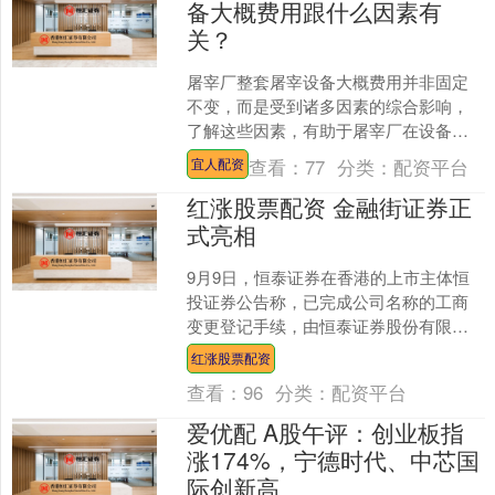
备大概费用跟什么因素有
关？
屠宰厂整套屠宰设备大概费用并非固定
不变，而是受到诸多因素的综合影响，
了解这些因素，有助于屠宰厂在设备采
购时做出合理预算与科学决策。 设备规
查看：
77
分类：
配资平台
宜人配资
模与产能需求是首要影响....
红涨股票配资 金融街证券正
式亮相
9月9日，恒泰证券在香港的上市主体恒
投证券公告称，已完成公司名称的工商
变更登记手续，由恒泰证券股份有限公
司正式变更为金融街证券股份有限公
红涨股票配资
司。2023年2月，金融....
查看：
96
分类：
配资平台
爱优配 A股午评：创业板指
涨174%，宁德时代、中芯国
际创新高